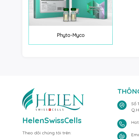
Phyto-Myco
THÔNG
Số 
Q.H
HelenSwissCells
Hot
Theo dõi chúng tôi trên:
Ema