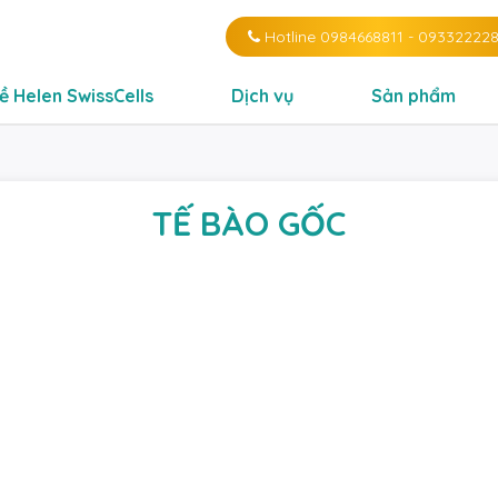
Hotline
0984668811
-
09332222
ề Helen SwissCells
Dịch vụ
Sản phẩm
TẾ BÀO GỐC