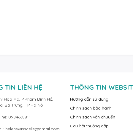
 TIN LIÊN HỆ
THÔNG TIN WEBSI
19 Hòa Mã, P.Phạm Đình Hổ,
Hướng dẫn sử dụng
ai Bà Trưng, TP.Hà Nội
Chính sách bảo hành
line: 0984668811
Chính sách vận chuyển
Câu hỏi thường gặp
il: helenswisscells@gmail.com