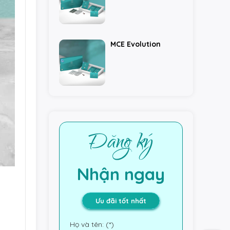
MCE Evolution
Nhận ngay
Ưu đãi tốt nhất
Họ và tên: (*)