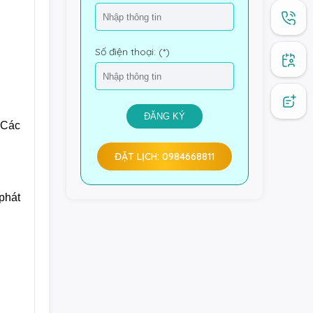
Số điện thoại: (*)
ĐĂNG KÝ
Các 
ĐẶT LỊCH: 0984668811
hát 