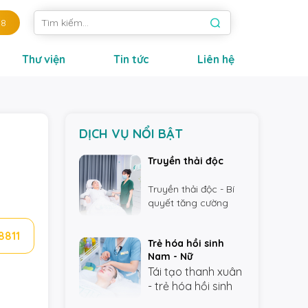
88
Thư viện
Tin tức
Liên hệ
DỊCH VỤ NỔI BẬT
Truyền thải độc
Truyền thải độc - Bí
quyết tăng cường
sức khỏe và làm đẹp
từ bên trong.
8811
Trẻ hóa hồi sinh
Nam - Nữ
Tái tạo thanh xuân
- trẻ hóa hồi sinh
nam nữ cùng Helen