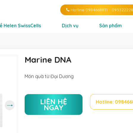
Hotline
0984668811
-
09332222
ề Helen SwissCells
Dịch vụ
Sản phẩm
Marine DNA
Món quà từ Đại Dương
LIÊN HỆ
Hotline: 098466
NGAY