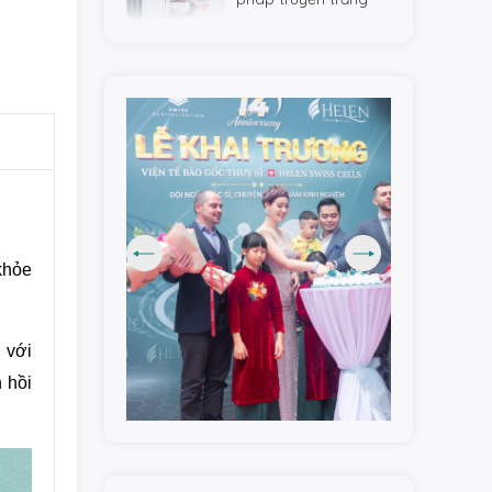
hiện đại và uy tín tại
Helen Swiss Cells.
hỏe 
với 
hồi 