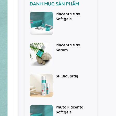
DANH MỤC SẢN PHẨM
Placenta Max
Softgels
Placenta Max
Serum
SR BioSpray
Phyto Placenta
Softgels