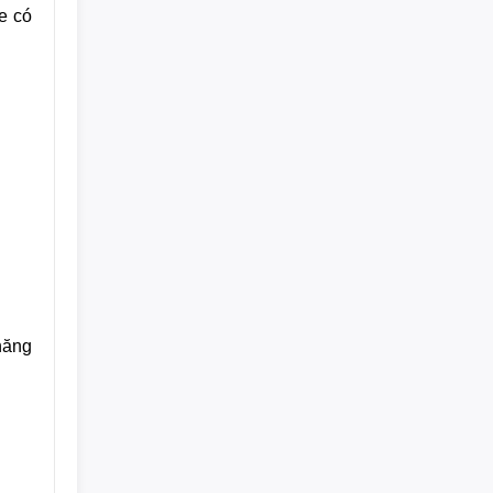
 có 
ăng 