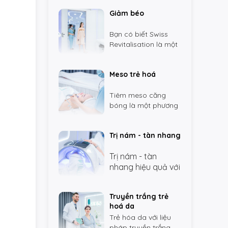
Swiss Cells
Giảm béo
Bạn có biết Swiss
Revitalisation là một
trong những dòng
truyền trắng + viên
Meso trẻ hoá
uống trắng da HOT
nhất tại Thuỵ Sỹ hiện
nay ?
Tiêm meso căng
bóng là một phương
pháp thẩm mỹ
không phẫu thuật
Trị nám - tàn nhang
được sử dụng để cải
thiện nếp nhăn và độ
Trị nám - tàn
săn chắc của da.
nhang hiệu quả với
giải pháp đến từ
Thụy Sĩ tại Helen
Truyền trắng trẻ
Swiss Cells
hoá da
Trẻ hóa da với liệu
pháp truyền trắng